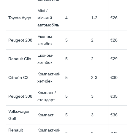
Міні /
Toyota Aygo
міський
4
1-2
€26
автомобіль
Економ-
Peugeot 208
5
2
€28
хетчбек
Економ-
Renault Clio
5
2
€29
хетчбек
Компактний
Citroën C3
5
2-3
€30
хетчбек
Компакт /
Peugeot 308
5
3
€35
стандарт
Volkswagen
Компакт
5
3
€36
Golf
Renault
Компактний