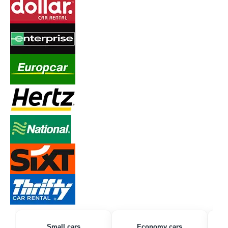
Small cars
Economy cars