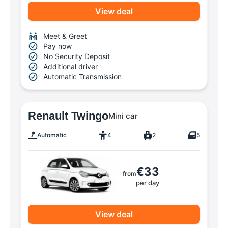
View deal
Meet & Greet
Pay now
No Security Deposit
Additional driver
Automatic Transmission
Renault Twingo
Mini car
Automatic
4
2
5
€33
from
per day
View deal