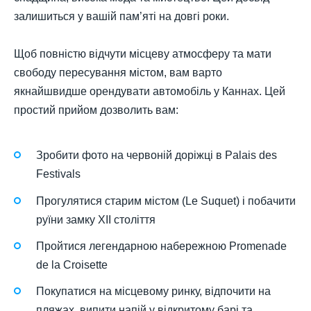
залишиться у вашій пам’яті на довгі роки.
Щоб повністю відчути місцеву атмосферу та мати
свободу пересування містом, вам варто
якнайшвидше орендувати автомобіль у Каннах. Цей
простий прийом дозволить вам:
Зробити фото на червоній доріжці в Palais des
Festivals
Прогулятися старим містом (Le Suquet) і побачити
руїни замку XII століття
Пройтися легендарною набережною Promenade
de la Croisette
Покупатися на місцевому ринку, відпочити на
пляжах, випити напій у відкритому барі та