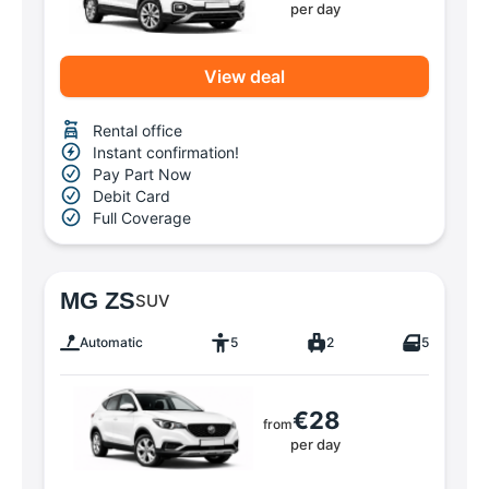
per day
View deal
Rental office
Instant confirmation!
Pay Part Now
Debit Card
Full Coverage
MG ZS
SUV
Automatic
5
2
5
€28
from
per day