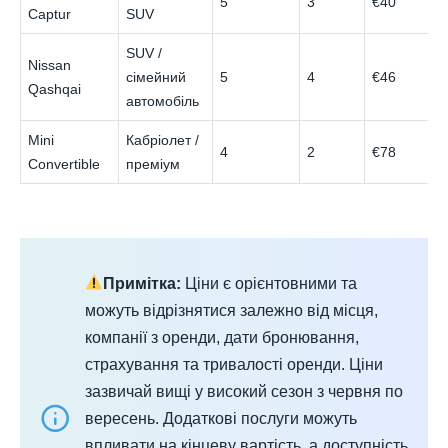
5
3
€40
Captur
SUV
SUV /
Nissan
сімейний
5
4
€46
Qashqai
автомобіль
Mini
Кабріолет /
4
2
€78
Convertible
преміум
Примітка:
Ціни є орієнтовними та
можуть відрізнятися залежно від місця,
компанії з оренди, дати бронювання,
страхування та тривалості оренди. Ціни
зазвичай вищі у високий сезон з червня по
вересень. Додаткові послуги можуть
впливати на кінцеву вартість, а доступність