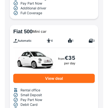
Pay Part Now
Additional driver
Full Coverage
Fiat 500
Mini car
Automatic
4
1
3
€35
from
per day
View deal
Rental office
Small Deposit
Pay Part Now
Debit Card