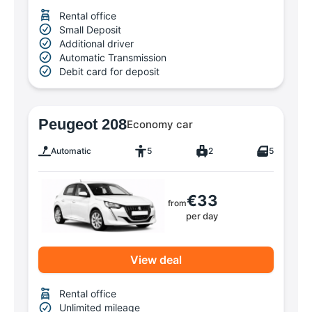
Rental office
Small Deposit
Additional driver
Automatic Transmission
Debit card for deposit
Peugeot 208
Economy car
Automatic
5
2
5
€33
from
per day
View deal
Rental office
Unlimited mileage