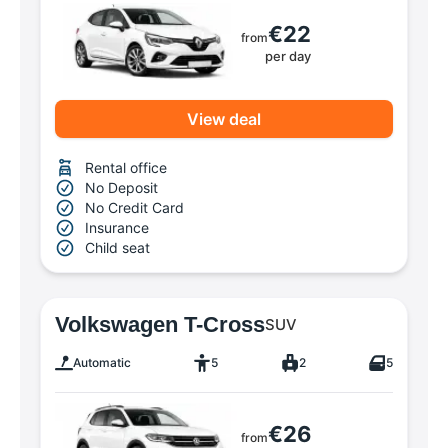
€22
from
per day
View deal
Rental office
No Deposit
No Credit Card
Insurance
Child seat
Volkswagen T-Cross
SUV
Automatic
5
2
5
€26
from