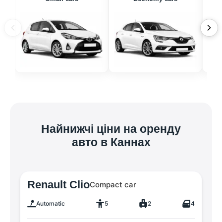
Найнижчі ціни на оренду
авто в Каннах
Renault Clio
Compact car
Automatic
5
2
4