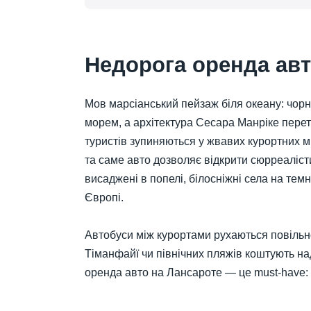
Недорога оренда авт
Мов марсіанський пейзаж біля океану: чор
морем, а архітектура Сесара Манріке перет
туристів зупиняються у жвавих курортних м
та саме авто дозволяє відкрити сюрреаліс
висаджені в попелі, білосніжні села на темн
Європі.
Автобуси між курортами рухаються повільно 
Тіманфайї чи північних пляжів коштують на
оренда авто на Лансароте — це must-have: