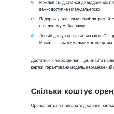
Можливість дістатися до віддалених пл
важкодоступна Плая-дель-Ріско
Подорож у власному темпі: затримайтес
оглядовому майданчику
Легкий доступ до культових місць Сесар
Museo — із максимальним комфортом
Достатньо кількох хвилин, щоб знайти найви
картки, гарантована модель, необмежений п
Скільки коштує орен
Оренда авто на Лансароте досі залишаєтьс