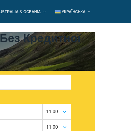
USTRALIA & OCEANIA
УКРАЇНСЬКА
 Без Кредитної