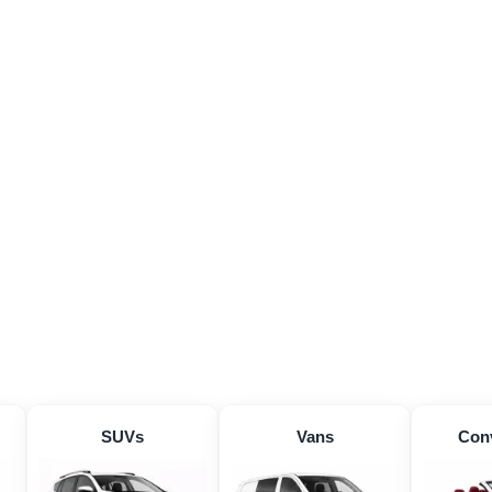
SUVs
Vans
Conv