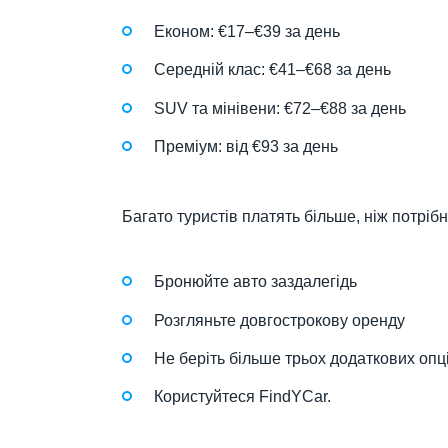
Економ: €17–€39 за день
Середній клас: €41–€68 за день
SUV та мінівени: €72–€88 за день
Преміум: від €93 за день
Багато туристів платять більше, ніж потріб
Бронюйте авто заздалегідь
Розгляньте довгострокову оренду
Не беріть більше трьох додаткових опці
Користуйтеся FindYCar.