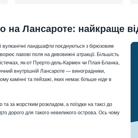
о на Лансароте: найкраще ві
ні вулканічні ландшафти поєднуються з бірюзовим
ворює лавові поля на дивовижні атракції. Більшість
істечках, як-от Пуерто-дель-Кармен чи Плая-Бланка,
тичний внутрішній Лансароте — виноградники,
ому камінні та пейзажі, яких немає більше ніде в
та за жорстким розкладом, а поїздки на таксі до
дто дорого для такого невеликого острова. Ось чому