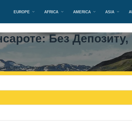
EUROPE
AFRICA
AMERICA
ASIA
A
сароте: Без Депозиту,
тної картки ✓ Страхування ✓ Безкоштовне скасування