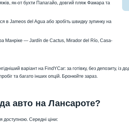
яжів, як-от бухти Папагайо, довгий пляж Фамара та
я в Jameos del Agua або зробіть швидку зупинку на
а Манріке — Jardín de Cactus, Mirador del Río, Casa-
гідніший варіант на FindYCar: за готівку, без депозиту, із 
робіг та багато інших опцій. Бронюйте зараз.
да авто на Лансароте?
я доступною. Середні ціни: