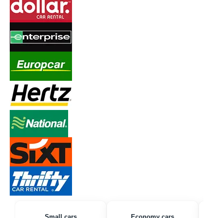
Small cars
Economy cars