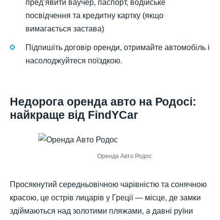
пред’явити ваучер, паспорт, водійське
посвідчення та кредитну картку (якщо
вимагається застава)
Підпишіть договір оренди, отримайте автомобіль і
насолоджуйтеся поїздкою.
Недорога оренда авто на Родосі:
найкраще від FindYCar
Оренда Авто Родос
Просякнутий середньовічною чарівністю та сонячною
красою, це острів лицарів у Греції — місце, де замки
здіймаються над золотими пляжами, а давні руїни