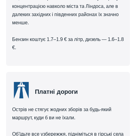
концентрацією навколо міста та Ліндоса, але в
далеких західних і південних районах їх значно
менше.
Бензин коштує 1.7–1.9 € за літр, дизель — 1.6–1.8
€.
Платні дороги
Острів не стягує жодних зборів за будь-який
маршрут, куди б ви не їхали.
Об'їдьте все узбережжя, підніміться в гірські села