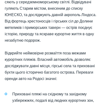
сяють у середземноморському світлі. Відвідувачі
гуляють Старим містом, внесеним до списку
ЮНЕСКО, та досліджують давній акрополь Ліндоса.
Від фортець хрестоносців і гірських сіл до Долини
метеликів і приморських таверн — острів поєднує
історію, природу та яскраве курортне життя в одну
незабутню подорож.
Відкрийте неймовірне розмаїття поза межами
курортних пляжів. Власний автомобіль дозволяє
досліджувати давні місця, гірські села та приховані
бухти цього історично багатого острова. Переваги
оренди авто на Родосі значні:
Приховані пляжі на східному та західному
узбережжях, подалі від людних курортних зон,