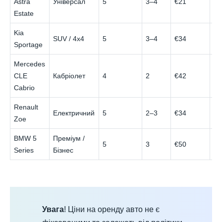
Astra
Універсал
5
3–4
€21
€6
Estate
Kia
SUV / 4x4
5
3–4
€34
€7
Sportage
Mercedes
CLE
Кабріолет
4
2
€42
€1
Cabrio
Renault
Електричний
5
2–3
€34
€8
Zoe
BMW 5
Преміум /
5
3
€50
€1
Series
Бізнес
Увага
! Ціни на оренду авто не є