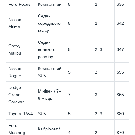
Ford Focus
Компактний
5
2
$35
Седан
Nissan
середнього
5
2
$42
Altima
класу
Седан
Chevy
великого
5
2–3
$47
Malibu
розміру
Nissan
Компактний
5
2
$55
Rogue
SUV
Dodge
Мінівен / 7–
Grand
7
3
$65
8 місць
Caravan
Toyota RAV4
SUV
5
2–3
$80
Ford
Кабріолет /
Mustang
4
2
$70