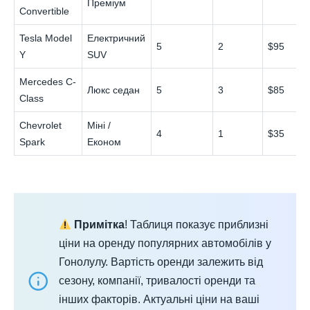
Преміум
Convertible
Tesla Model
Електричний
5
2
$95
Y
SUV
Mercedes C-
Люкс седан
5
3
$85
Class
Chevrolet
Міні /
4
1
$35
Spark
Економ
Примітка
! Таблиця показує приблизні
ціни на оренду популярних автомобілів у
Гонолулу. Вартість оренди залежить від
сезону, компанії, тривалості оренди та
інших факторів. Актуальні ціни на ваші