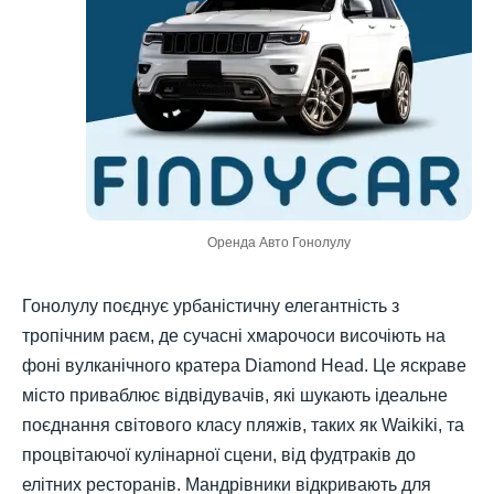
Оренда Авто Гонолулу
Гонолулу поєднує урбаністичну елегантність з
тропічним раєм, де сучасні хмарочоси височіють на
фоні вулканічного кратера Diamond Head. Це яскраве
місто приваблює відвідувачів, які шукають ідеальне
поєднання світового класу пляжів, таких як Waikiki, та
процвітаючої кулінарної сцени, від фудтраків до
елітних ресторанів. Мандрівники відкривають для