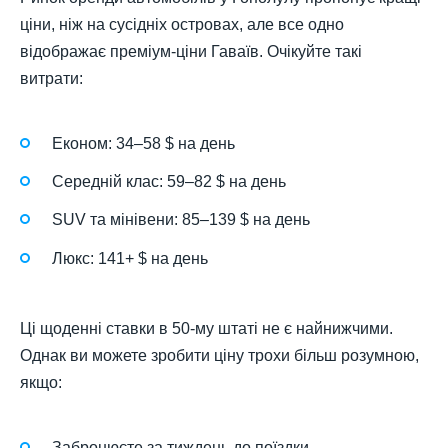
ціни, ніж на сусідніх островах, але все одно
відображає преміум-ціни Гаваїв. Очікуйте такі
витрати:
Економ: 34–58 $ на день
Середній клас: 59–82 $ на день
SUV та мінівени: 85–139 $ на день
Люкс: 141+ $ на день
Ці щоденні ставки в 50-му штаті не є найнижчими.
Однак ви можете зробити ціну трохи більш розумною,
якщо:
Забронюєте за тиждень до поїздки