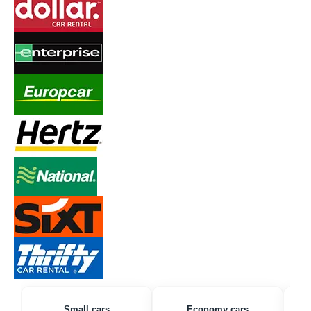
Small cars
Economy cars