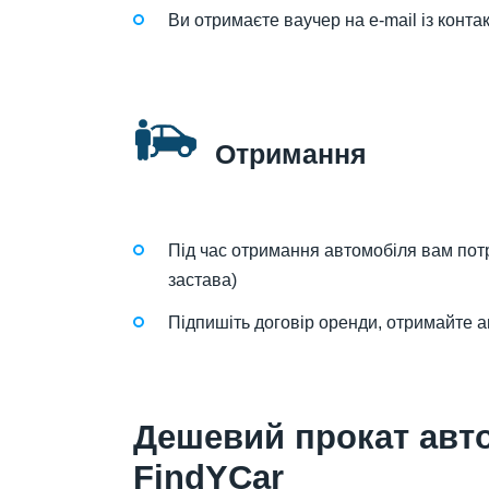
Ви отримаєте ваучер на e-mail із конта
Отримання
Під час отримання автомобіля вам потр
застава)
Підпишіть договір оренди, отримайте а
Дешевий прокат авто
FindYCar