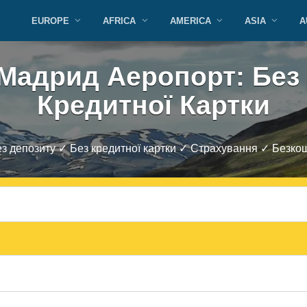
EUROPE
AFRICA
AMERICA
ASIA
A
Мадрид Аеропорт: Без 
Кредитної Картки
ез депозиту ✓ Без кредитної картки ✓ Страхування ✓ Безк