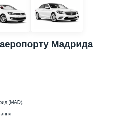
 аеропорту Мадрида
рид (MAD).
вання.