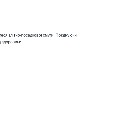
нетеся злітно-посадкової смуги. Поєднуючи
д здоровим: