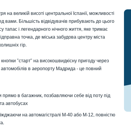
ітря на великій висоті центральної Іспанії, можливості
ед вами. Більшість відвідувачів прибувають до цього
у тапас і легендарного нічного життя, яке тримає
відправна точка, де міська забудова центру міста
олишніх гір.
 кнопки "старт" на високошвидкісну пригоду через
т автомобілів в аеропорту Мадрида - це повний
и прямо в багажник, позбавляючи себе від поту під
та автобусах
иїжджаючи на автомагістралі M-40 або M-12, повністю
а.