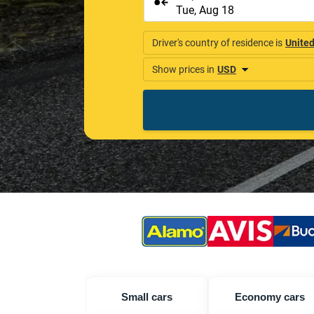
Small cars
Economy cars