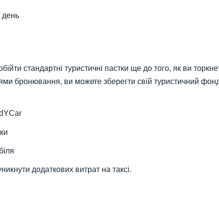
 день
 обійти стандартні туристичні пастки ще до того, як ви торк
гіями бронювання, ви можете зберегти свій туристичний фон
ndYCar
дки
біля
никнути додаткових витрат на таксі.