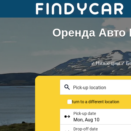
Перейти
до
вмісту
Оренда Авто 
✓ Низькі ціни ✓ Б