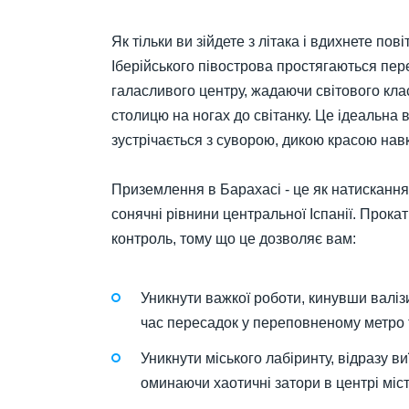
Як тільки ви зійдете з літака і вдихнете пов
Іберійського півострова простягаються пер
галасливого центру, жадаючи світового клас
столицю на ногах до світанку. Це ідеальна 
зустрічається з суворою, дикою красою навк
Приземлення в Барахасі - це як натискання
сонячні рівнини центральної Іспанії. Прока
контроль, тому що це дозволяє вам:
Уникнути важкої роботи, кинувши валіз
час пересадок у переповненому метро 
Уникнути міського лабіринту, відразу в
оминаючи хаотичні затори в центрі міст