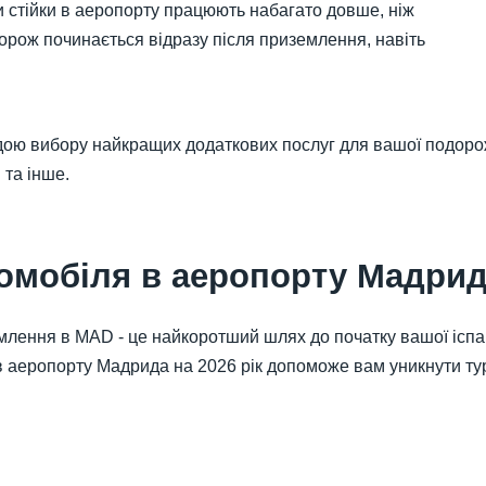
ки стійки в аеропорту працюють набагато довше, ніж
дорож починається відразу після приземлення, навіть
ю вибору найкращих додаткових послуг для вашої подорожі: 
 та інше.
томобіля в аеропорту Мадри
млення в MAD - це найкоротший шлях до початку вашої іспан
в аеропорту Мадрида на 2026 рік допоможе вам уникнути ту