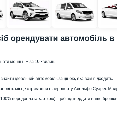
іб орендувати автомобіль в
онати менш ніж за 10 хвилин:
знайти ідеальний автомобіль за ціною, яка вам підходить.
становіть місце отримання в аеропорту Адольфо Суарес Мад
0%/100% передоплата карткою), щоб підтвердити ваше броню