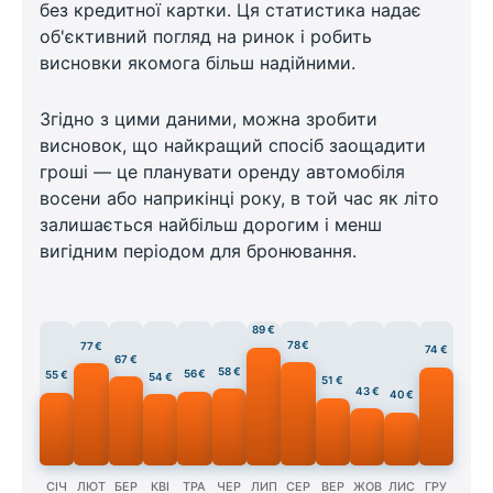
без кредитної картки. Ця статистика надає
об'єктивний погляд на ринок і робить
висновки якомога більш надійними.
Згідно з цими даними, можна зробити
висновок, що найкращий спосіб заощадити
гроші — це планувати оренду автомобіля
восени або наприкінці року, в той час як літо
залишається найбільш дорогим і менш
вигідним періодом для бронювання.
89 €
78 €
77 €
74 €
67 €
58 €
56 €
55 €
54 €
51 €
43 €
40 €
СІЧ
ЛЮТ
БЕР
КВІ
ТРА
ЧЕР
ЛИП
СЕР
ВЕР
ЖОВ
ЛИС
ГРУ