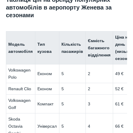
автомобілів в аеропорту Женева за
сезонами
Ціна на
Ємність
Модель
Тип
Кількість
день
багажного
автомобіля
кузова
пасажирів
(низьки
відділення
сезон)
Volkswagen
Економ
5
2
49 €
Polo
Renault Clio
Економ
5
2
52 €
Volkswagen
Компакт
5
3
61 €
Golf
Skoda
Octavia
Універсал
5
4
66 €