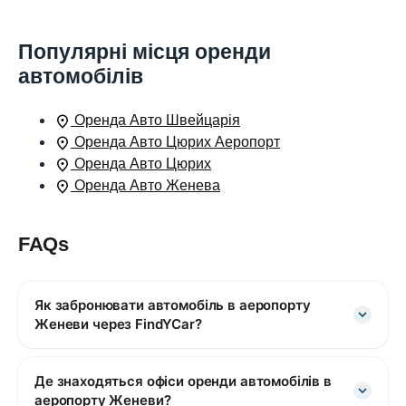
Популярні місця оренди
автомобілів
Оренда Авто Швейцарія
Оренда Авто Цюрих Аеропорт
Оренда Авто Цюрих
Оренда Авто Женева
FAQs
Як забронювати автомобіль в аеропорту
Женеви через FindYCar?
Де знаходяться офіси оренди автомобілів в
аеропорту Женеви?