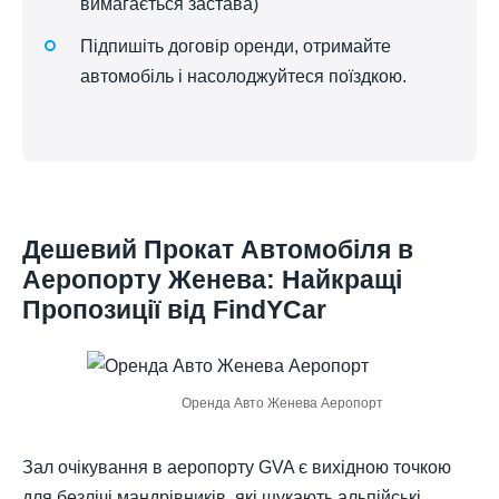
вимагається застава)
Підпишіть договір оренди, отримайте
автомобіль і насолоджуйтеся поїздкою.
Дешевий Прокат Автомобіля в
Аеропорту Женева: Найкращі
Пропозиції від FindYCar
Оренда Авто Женева Аеропорт
Зал очікування в аеропорту GVA є вихідною точкою
для безлічі мандрівників, які шукають альпійські