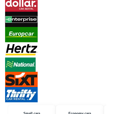
Small cars
Economy cars