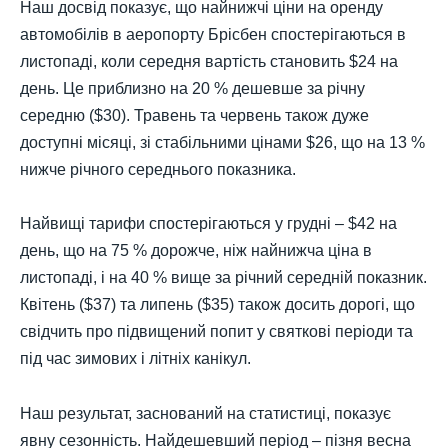
Наш досвід показує, що найнижчі ціни на оренду
автомобілів в аеропорту Брісбен спостерігаються в
листопаді, коли середня вартість становить $24 на
день. Це приблизно на 20 % дешевше за річну
середню ($30). Травень та червень також дуже
доступні місяці, зі стабільними цінами $26, що на 13 %
нижче річного середнього показника.
Найвищі тарифи спостерігаються у грудні – $42 на
день, що на 75 % дорожче, ніж найнижча ціна в
листопаді, і на 40 % вище за річний середній показник.
Квітень ($37) та липень ($35) також досить дорогі, що
свідчить про підвищений попит у святкові періоди та
під час зимових і літніх канікул.
Наш результат, заснований на статистиці, показує
явну сезонність. Найдешевший період – пізня весна