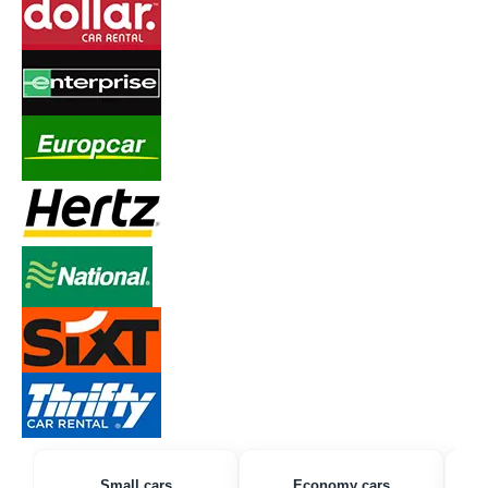
Small cars
Economy cars