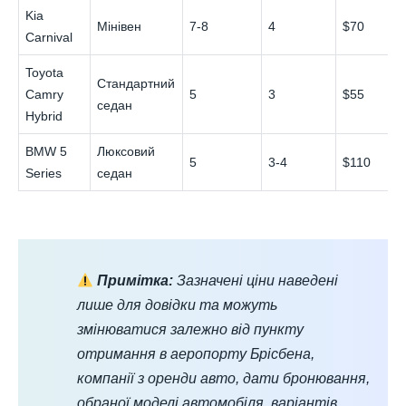
Kia
Мінівен
7-8
4
$70
Carnival
Toyota
Стандартний
Camry
5
3
$55
седан
Hybrid
BMW 5
Люксовий
5
3-4
$110
Series
седан
Примітка:
Зазначені ціни наведені
лише для довідки та можуть
змінюватися залежно від пункту
отримання в аеропорту Брісбена,
компанії з оренди авто, дати бронювання,
обраної моделі автомобіля, варіантів