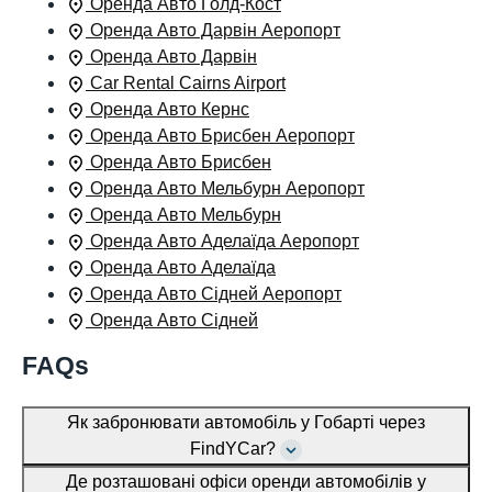
Оренда Авто Голд-Кост
Оренда Авто Дарвін Аеропорт
Оренда Авто Дарвін
Car Rental Cairns Airport
Оренда Авто Кернс
Оренда Авто Брисбен Аеропорт
Оренда Авто Брисбен
Оренда Авто Мельбурн Аеропорт
Оренда Авто Мельбурн
Оренда Авто Аделаїда Аеропорт
Оренда Авто Аделаїда
Оренда Авто Сідней Аеропорт
Оренда Авто Сідней
FAQs
Як забронювати автомобіль у Гобарті через
FindYCar?
Де розташовані офіси оренди автомобілів у