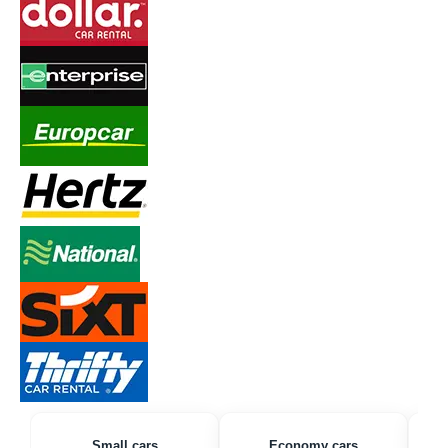
Small cars
Economy cars