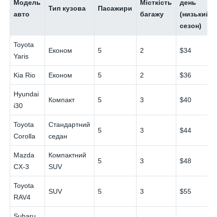
Модель
Місткість
день
Тип кузова
Пасажири
авто
багажу
(низький
сезон)
Toyota
Економ
5
2
$34
Yaris
Kia Rio
Економ
5
2
$36
Hyundai
Компакт
5
3
$40
i30
Toyota
Стандартний
5
3
$44
Corolla
седан
Mazda
Компактний
5
3
$48
CX-3
SUV
Toyota
SUV
5
3
$55
RAV4
Subaru