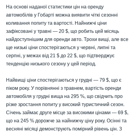
На основі наданої статистики цін на оренду
автомобілів у Гобарті можна виявити чіткі сезонні
коливання попиту та вартості. Найнижчі ціни
зафіксовані у травні — 20 $, що робить цей місяць
найдоступнішим для оренди авто. Трохи вищі, але все
ще низькі ціни спостерігаються у червні, липні та
серпні, у межах від 21 $ до 22 $, що підтверджує
тенденцію низького сезону у цей період.
Найвищі ціни спостерігаються у грудні — 79 $, що є
піком року. У порівнянні з травнем, вартість оренди
автомобіля у грудні вища на 295 %, що свідчить про
різке зростання попиту у високий туристичний сезон.
Січень займає друге місце за високими цінами — 69 $,
що на 245 % дорожче за найнижчу ціну року. Осінні та
весняні місяці демонструють помірний рівень цін. З