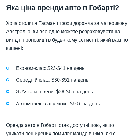
Яка ціна оренди авто в Гобарті?
Хоча столиця Тасманії трохи дорожча за материкову
Австралію, ви все одно можете розраховувати на
вигідні пропозиції в будь-якому сегменті, який вам по
кишені:
Економ-клас: $23-$41 на день
Середній клас: $30-$51 на день
SUV та мінівени: $38-$65 на день
Автомобілі класу люкс: $90+ на день
Оренда авто в Гобарті стає доступнішою, якщо
уникати поширених помилок мандрівників, які є