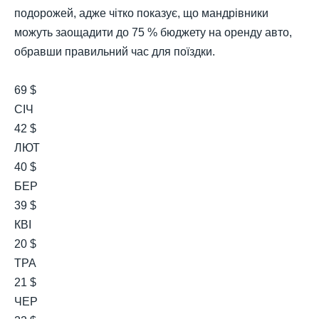
подорожей, адже чітко показує, що мандрівники
можуть заощадити до 75 % бюджету на оренду авто,
обравши правильний час для поїздки.
69 $
СІЧ
42 $
ЛЮТ
40 $
БЕР
39 $
КВІ
20 $
ТРА
21 $
ЧЕР