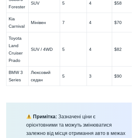
SUV
5
4
$58
Forester
Kia
Мінівен
7
4
$70
Carnival
Toyota
Land
SUV / 4WD
5
4
$82
Cruiser
Prado
BMW 3
Люксовий
5
3
$90
Series
седан
Примітка:
Зазначені ціни є
орієнтовними та можуть змінюватися
залежно від місця отримання авто в межах