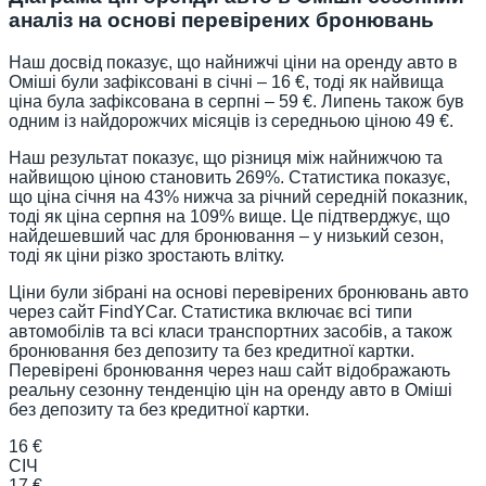
аналіз на основі перевірених бронювань
Наш досвід показує, що найнижчі ціни на оренду авто в
Оміші були зафіксовані в січні – 16 €, тоді як найвища
ціна була зафіксована в серпні – 59 €. Липень також був
одним із найдорожчих місяців із середньою ціною 49 €.
Наш результат показує, що різниця між найнижчою та
найвищою ціною становить 269%. Статистика показує,
що ціна січня на 43% нижча за річний середній показник,
тоді як ціна серпня на 109% вище. Це підтверджує, що
найдешевший час для бронювання – у низький сезон,
тоді як ціни різко зростають влітку.
Ціни були зібрані на основі перевірених бронювань авто
через сайт FindYCar. Статистика включає всі типи
автомобілів та всі класи транспортних засобів, а також
бронювання без депозиту та без кредитної картки.
Перевірені бронювання через наш сайт відображають
реальну сезонну тенденцію цін на оренду авто в Оміші
без депозиту та без кредитної картки.
16 €
СІЧ
17 €