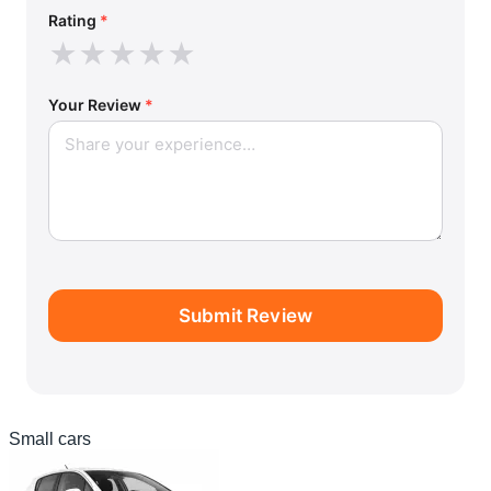
Rating
*
★
★
★
★
★
Your Review
*
Submit Review
Small cars