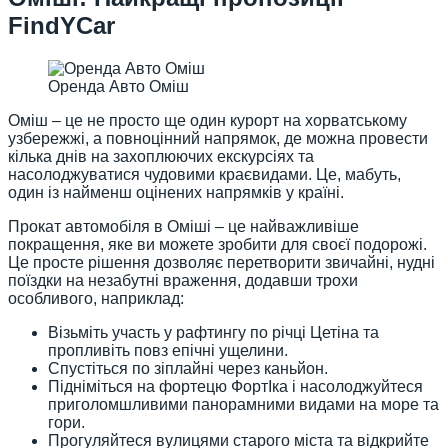
FindYCar
Оренда Авто Оміш
Оміш – це не просто ще один курорт на хорватському
узбережжі, а повноцінний напрямок, де можна провести
кілька днів на захоплюючих екскурсіях та
насолоджуватися чудовими краєвидами. Це, мабуть,
один із найменш оцінених напрямків у країні.
Прокат автомобіля в Оміші – це найважливіше
покращення, яке ви можете зробити для своєї подорожі.
Це просте рішення дозволяє перетворити звичайні, нудні
поїздки на незабутні враження, додавши трохи
особливого, наприклад:
Візьміть участь у рафтингу по річці Цетіна та
пропливіть повз епічні ущелини.
Спустіться по зіплайні через каньйон.
Підніміться на фортецю ФортІка і насолоджуйтеся
приголомшливими панорамними видами на море та
гори.
Прогуляйтеся вулицями старого міста та відкрийте