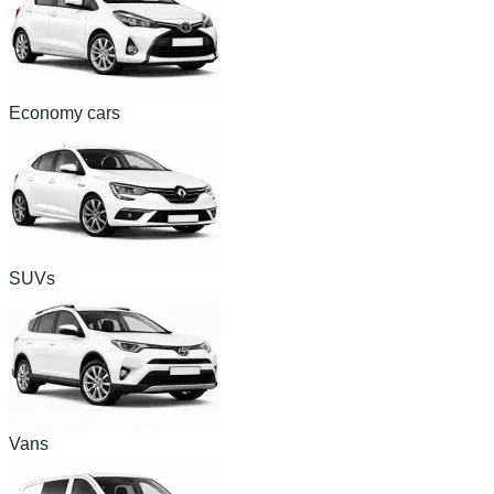
Economy cars
SUVs
Vans