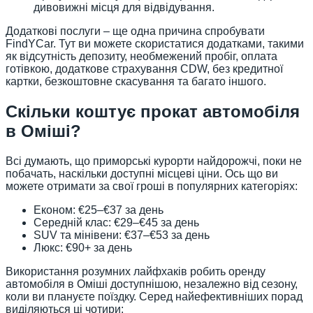
дивовижні місця для відвідування.
Додаткові послуги – ще одна причина спробувати
FindYCar. Тут ви можете скористатися додатками, такими
як відсутність депозиту, необмежений пробіг, оплата
готівкою, додаткове страхування CDW, без кредитної
картки, безкоштовне скасування та багато іншого.
Скільки коштує прокат автомобіля
в Оміші?
Всі думають, що приморські курорти найдорожчі, поки не
побачать, наскільки доступні місцеві ціни. Ось що ви
можете отримати за свої гроші в популярних категоріях:
Економ: €25–€37 за день
Середній клас: €29–€45 за день
SUV та мінівени: €37–€53 за день
Люкс: €90+ за день
Використання розумних лайфхаків робить оренду
автомобіля в Оміші доступнішою, незалежно від сезону,
коли ви плануєте поїздку. Серед найефективніших порад
виділяються ці чотири: