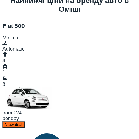
Найнижчі ціни на оренду авто в
Оміші
Fiat 500
Mini car
Automatic
4
1
3
from
€24
per day
View deal