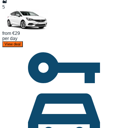
5
from
€29
per day
View deal