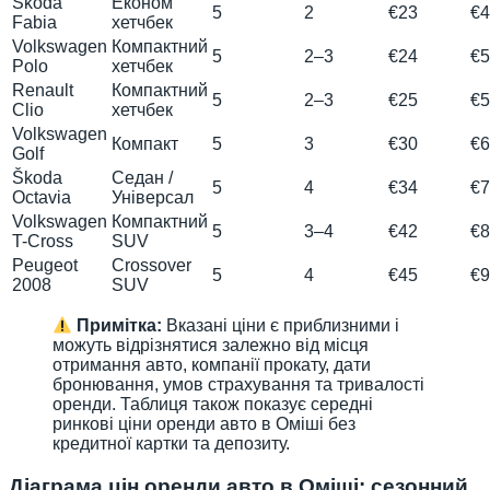
Škoda
Економ
5
2
€23
€4
Fabia
хетчбек
Volkswagen
Компактний
5
2–3
€24
€5
Polo
хетчбек
Renault
Компактний
5
2–3
€25
€5
Clio
хетчбек
Volkswagen
Компакт
5
3
€30
€6
Golf
Škoda
Седан /
5
4
€34
€7
Octavia
Універсал
Volkswagen
Компактний
5
3–4
€42
€8
T-Cross
SUV
Peugeot
Crossover
5
4
€45
€9
2008
SUV
Примітка:
Вказані ціни є приблизними і
можуть відрізнятися залежно від місця
отримання авто, компанії прокату, дати
бронювання, умов страхування та тривалості
оренди. Таблиця також показує середні
ринкові ціни оренди авто в Оміші без
кредитної картки та депозиту.
Діаграма цін оренди авто в Оміші: сезонний