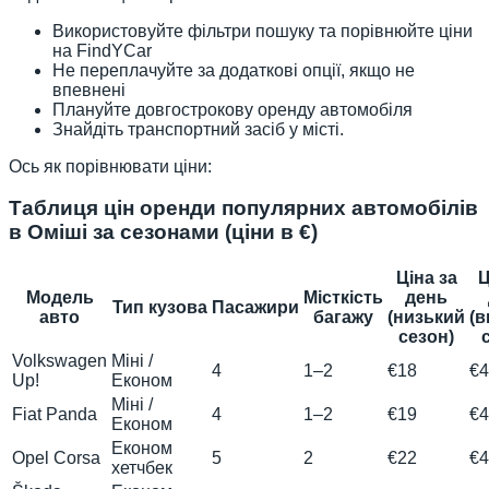
Використовуйте фільтри пошуку та порівнюйте ціни
на FindYCar
Не переплачуйте за додаткові опції, якщо не
впевнені
Плануйте довгострокову оренду автомобіля
Знайдіть транспортний засіб у місті.
Ось як порівнювати ціни:
Таблиця цін оренди популярних автомобілів
в Оміші за сезонами (ціни в €)
Ціна за
Ц
Модель
Місткість
день
Тип кузова
Пасажири
авто
багажу
(низький
(в
сезон)
Volkswagen
Міні /
4
1–2
€18
€4
Up!
Економ
Міні /
Fiat Panda
4
1–2
€19
€4
Економ
Економ
Opel Corsa
5
2
€22
€4
хетчбек