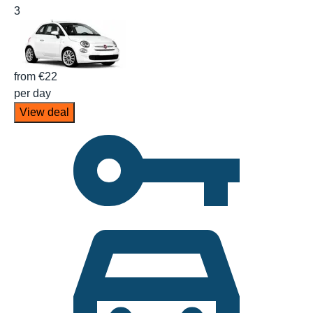
3
from
€22
per day
View deal