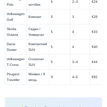
5
2–3
€24
Polo
хетчбек
Volkswagen
Компакт
5
3
€28
Golf
Skoda
Седан /
5
4
€33
Octavia
Універсал
Dacia
Компактний
5
4
€40
Duster
SUV
Volkswagen
Crossover
5
3–4
€44
T-Cross
SUV
Peugeot
Мінівен / 9
9
4–5
€82
Traveller
місць