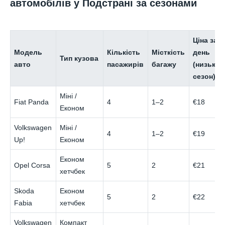
автомобілів у Подстрані за сезонами
Ціна за
Модель
Кількість
Місткість
день
Тип кузова
авто
пасажирів
багажу
(низький
сезон)
Міні /
Fiat Panda
4
1–2
€18
Економ
Volkswagen
Міні /
4
1–2
€19
Up!
Економ
Економ
Opel Corsa
5
2
€21
хетчбек
Skoda
Економ
5
2
€22
Fabia
хетчбек
Volkswagen
Компакт