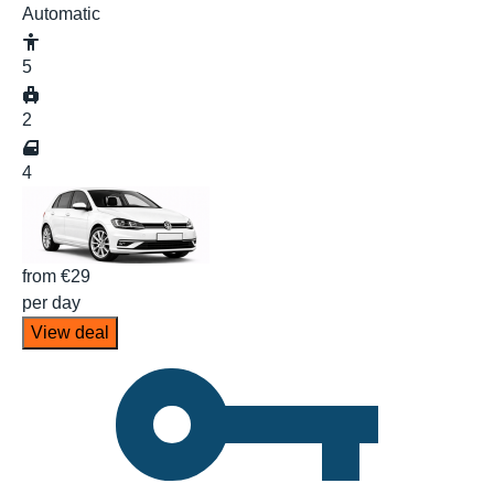
Automatic
5
2
4
from
€29
per day
View deal