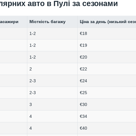
лярних авто в Пулі за сезонами
асажири
Місткість багажу
Ціна за день (низький сез
1-2
€18
1-2
€19
1-2
€20
2
€22
2-3
€24
2-3
€25
3
€30
4
€34
4
€40