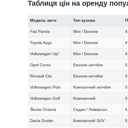
Таблиця цін на оренду попу
Модель авто
Тип кузова
П
Fiat Panda
Міні / Економ
4
Toyota Aygo
Міні / Економ
4
Volkswagen Up!
Міні / Економ
4
Opel Corsa
Економ-хетчбек
5
Renault Clio
Економ-хетчбек
5
Volkswagen Polo
Компактний хетчбек
5
Volkswagen Golf
Компактний
5
Škoda Octavia
Седан / Універсал
5
Dacia Duster
Компактний SUV
5