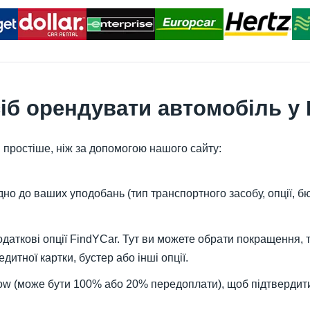
б орендувати автомобіль у 
 простіше, ніж за допомогою нашого сайту:
дно до ваших уподобань (тип транспортного засобу, опції, б
додаткові опції FindYCar. Тут ви можете обрати покращення, 
дитної картки, бустер або інші опції.
Now (може бути 100% або 20% передоплати), щоб підтвердит