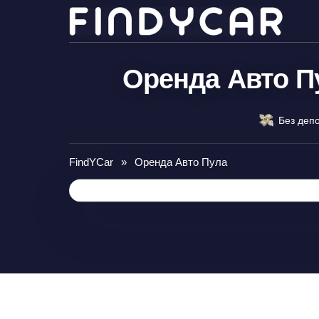
Перейти
до
вмісту
Оренда Авто Пу
Без депо
FindYCar
»
Оренда Авто Пула