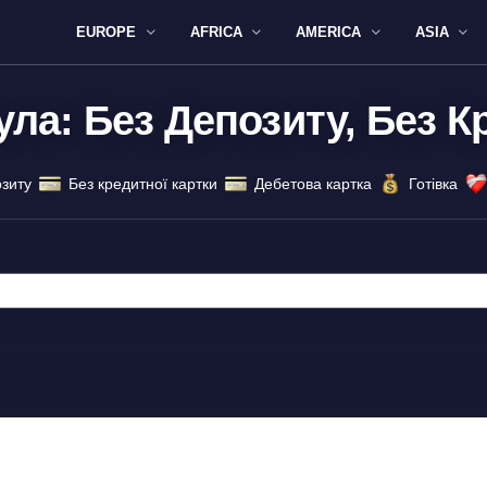
EUROPE
AFRICA
AMERICA
ASIA
ла: Без Депозиту, Без К
зиту
Без кредитної картки
Дебетова картка
Готівка