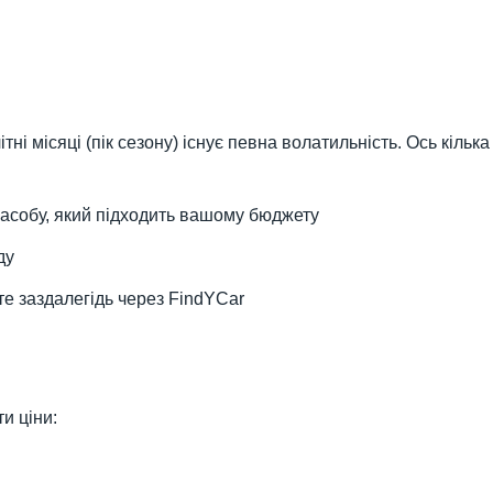
літні місяці (пік сезону) існує певна волатильність. Ось кільк
асобу, який підходить вашому бюджету
ду
е заздалегідь через FindYCar
и ціни: