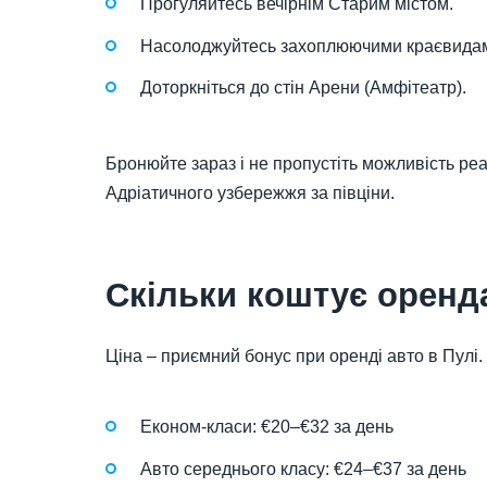
Прогуляйтесь вечірнім Старим містом.
Насолоджуйтесь захоплюючими краєвидами
Доторкніться до стін Арени (Амфітеатр).
Бронюйте зараз і не пропустіть можливість реа
Адріатичного узбережжя за півціни.
Скільки коштує оренда
Ціна – приємний бонус при оренді авто в Пулі. 
Економ-класи: €20–€32 за день
Авто середнього класу: €24–€37 за день